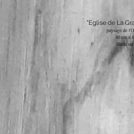
"Eglise de La Gr
paysage de l'O
40 cm x 
Huile sur 