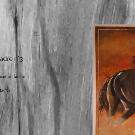
adre n°3
caséine fausse
tacter