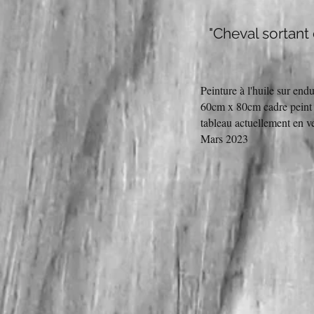
"Cheval sortant
Peinture à l'huile sur endu
60cm x 80cm cadre pein
tableau actuellement en v
Mars 2023