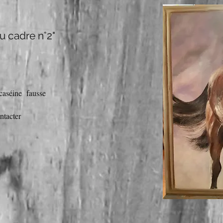
u cadre n°2"
t caséine fausse
ntacter