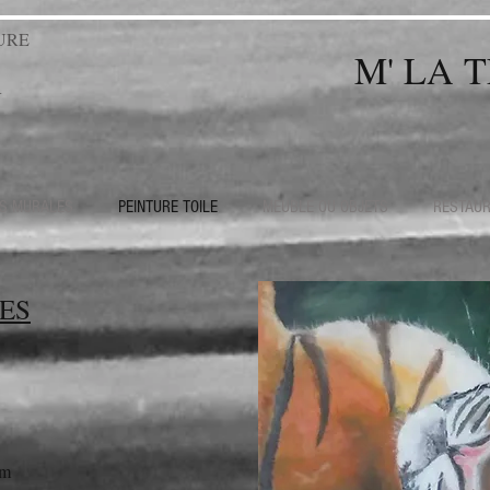
URE
M' LA 
R
NS MURALES
PEINTURE TOILE
MEUBLE OU OBJETS
RESTAUR
ES
cm