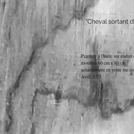
"Cheval sortant d
Peinture à l'huile sur endui
moulure 60 cm x 80 cm
actuellement en vente me co
Avril 2023