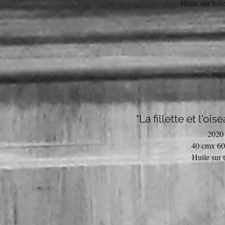
Huile sur toil
"La fillette et l'ois
2020
40 cmx 6
Huile sur t