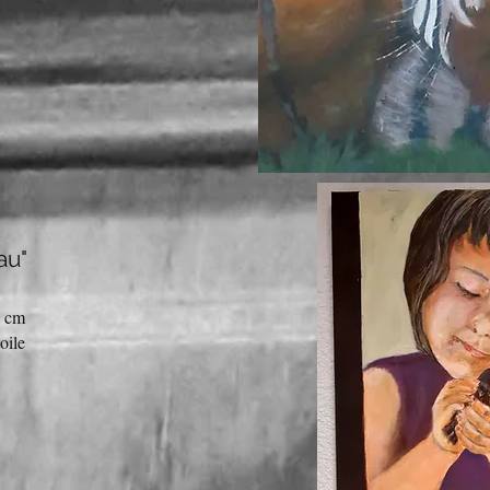
e
eau"
0 cm
oile