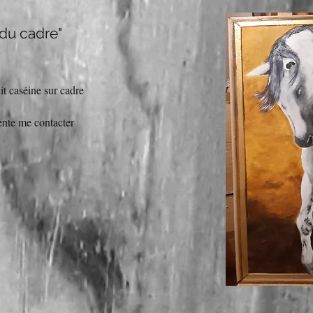
 du cadre"
it caséine sur cadre
t
ente me contacter