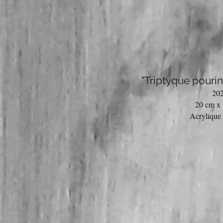
"Triptyque pourin
20
20 cm x
Acrylique 