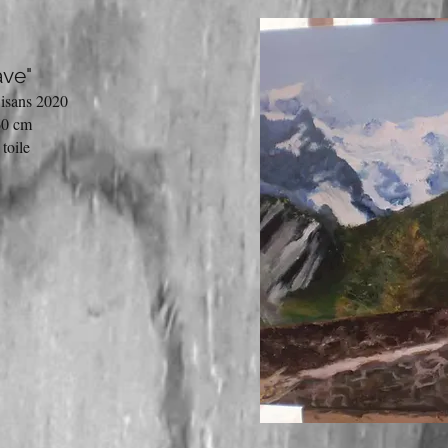
ave"
isans 2020
60 cm
toile