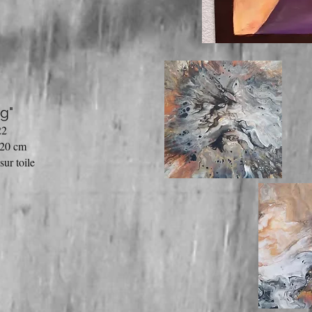
g"
22
 20 cm
sur toile