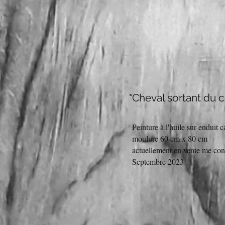
"Cheval sortant du c
Peinture à l'huile sur enduit 
moulure 60 cm x 80 cm
actuellement en vente me con
Septembre 2023